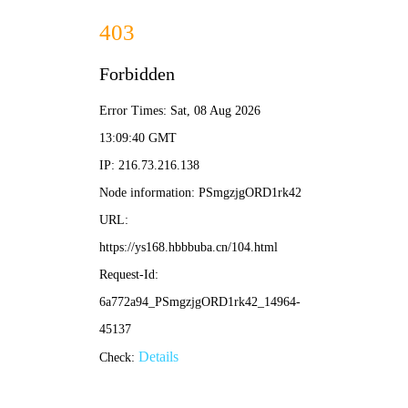
星辰影院
· 高清免费
🔍 搜
片
首页
电影
电视剧
动漫
综艺
短剧
过遍千城才识君 · 热播剧